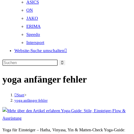
ASICS
ON
JAKO
ERIMA
Speedo
Intersport
Website-Suche umschalten
yoga anfänger fehler
Start
>
yoga anfänger fehler
Yoga für Einsteiger – Hatha, Vinyasa, Yin & Matten-Check Yoga-Guide: