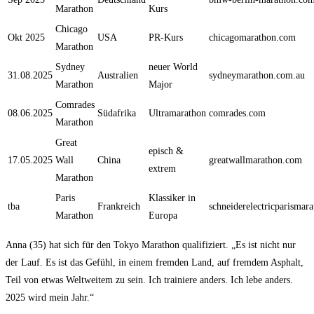
Marathon
Kurs
Chicago
Okt 2025
USA
PR-Kurs
chicagomarathon.com
Marathon
Sydney
neuer World
31.08.2025
Australien
sydneymarathon.com.au
Marathon
Major
Comrades
08.06.2025
Südafrika
Ultramarathon
comrades.com
Marathon
Great
episch &
17.05.2025
Wall
China
greatwallmarathon.com
extrem
Marathon
Paris
Klassiker in
tba
Frankreich
schneiderelectricparismar
Marathon
Europa
Anna (35) hat sich für den Tokyo Marathon qualifiziert. „Es ist nicht nur
der Lauf. Es ist das Gefühl, in einem fremden Land, auf fremdem Asphalt,
Teil von etwas Weltweitem zu sein. Ich trainiere anders. Ich lebe anders.
2025 wird mein Jahr.“