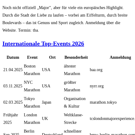
Noch nicht offiziell „Major“, aber für viele ein europäisches Highlight.
Durch die Stadt der Liebe zu laufen – vorbei am Eiffelturm, durch breite
Boulevards – das ist Genuss und Sport zugleich. Anmeldung über die
Website. Termin: tba.
Internationale Top-Events 2026
Datum
Event
Ort
Besonderheit
Anmeldung
Boston
ältester
21.04.2025
USA
baa.org
Marathon
Marathon
NYC
größter
03.11.2025
USA
nyrr.org
Marathon
Marathon
Tokyo
Organisation
02.03.2025
Japan
marathon.tokyo
Marathon
& Kultur
Frühjahr
London
Weltklasse-
UK
tcslondonmajorexperience
2025
Marathon
Strecke
Berlin
schnellster
Sep 2025
Deutschland
bmw-berlin-marathon.co