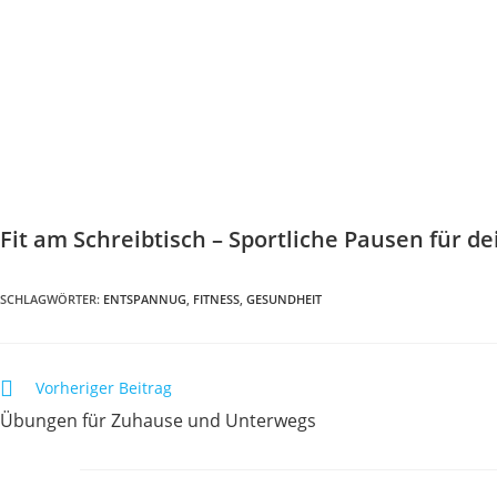
Fit am Schreibtisch – Sportliche Pausen für d
SCHLAGWÖRTER
:
ENTSPANNUG
,
FITNESS
,
GESUNDHEIT
Weitere
Vorheriger Beitrag
Artikel
Übungen für Zuhause und Unterwegs
ansehen