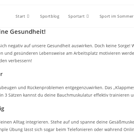
Start
Sportblog
Sportart
Sport im Sommer
eine Gesundheit!
 sich negativ auf unsere Gesundheit auswirken. Doch keine Sorge!
eren und gesünderen Lebensweise am Arbeitsplatz motivieren werd
nden verbessern!
r
rzubeugen und Rückenproblemen entgegenzuwirken. Das „Klappmess
in 3 Sätzen kannst du deine Bauchmuskulatur effektiv trainieren 
ig
n deinen Alltag integrieren. Stehe auf und spanne deine Gesäßmus
mple Übung lässt sich sogar beim Telefonieren oder während Onli