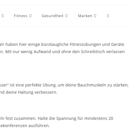
Website-
Fitness
Gesundheit
Marken
Suche
 Wir haben hier einige bürotaugliche Fitnessübungen und Geräte
en. Mit nur wenig Aufwand und ohne den Schreibtisch verlassen
umschalten
er“ ist eine perfekte Übung, um deine Bauchmuskeln zu stärken,
und deine Haltung verbessern.
keln fest zusammen. Halte die Spannung für mindestens 20
nekonferenzen ausführen.