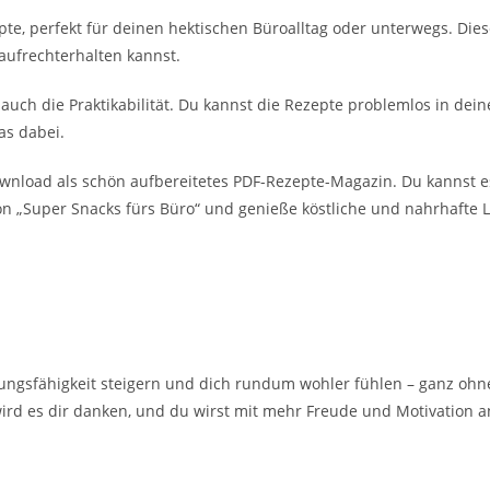
e, perfekt für deinen hektischen Büroalltag oder unterwegs. Diese
aufrechterhalten kannst.
h die Praktikabilität. Du kannst die Rezepte problemlos in deine 
as dabei.
wnload als schön aufbereitetes PDF-Rezepte-Magazin. Du kannst 
von „Super Snacks fürs Büro“ und genieße köstliche und nahrhafte L
ngsfähigkeit steigern und dich rundum wohler fühlen – ganz ohne
rd es dir danken, und du wirst mit mehr Freude und Motivation an