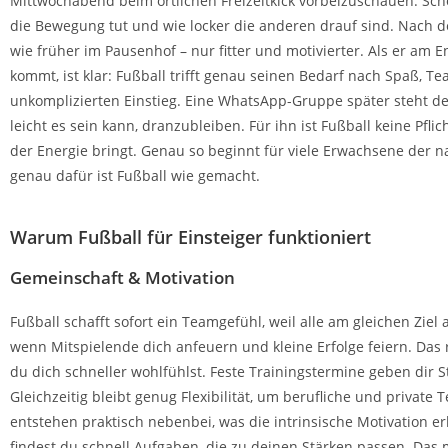
Mittwochabend beim örtlichen Freizeitkick vorbeizuschauen. Sc
die Bewegung tut und wie locker die anderen drauf sind. Nach der
wie früher im Pausenhof – nur fitter und motivierter. Als er am
kommt, ist klar: Fußball trifft genau seinen Bedarf nach Spaß, T
unkomplizierten Einstieg. Eine WhatsApp-Gruppe später steht de
leicht es sein kann, dranzubleiben. Für ihn ist Fußball keine Pfl
der Energie bringt. Genau so beginnt für viele Erwachsene der n
genau dafür ist Fußball wie gemacht.
Warum Fußball für Einsteiger funktioniert
Gemeinschaft & Motivation
Fußball schafft sofort ein Teamgefühl, weil alle am gleichen Ziel 
wenn Mitspielende dich anfeuern und kleine Erfolge feiern. Da
du dich schneller wohlfühlst. Feste Trainingstermine geben dir S
Gleichzeitig bleibt genug Flexibilität, um berufliche und privat
entstehen praktisch nebenbei, was die intrinsische Motivation e
findest du schnell Aufgaben, die zu deinen Stärken passen. Das 