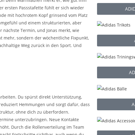
hon beim Warmlaufen merkt er, wie gut ihm
 ersten Passstafette fühlt er sich wieder
ADID
 Ende mit hochrotem Kopf grinsend vom Platz
eamgefühl und einem strukturierten, aber
r nächste Termin, und Jonas merkt, wie
icht mehr, sondern der wöchentliche Fixpunkt,
achhaltige Weg zurück in den Sport. Und
AD
arbeiten. Du spürst direkt Unterstützung,
A
s reduziert Hemmungen und sorgt dafür, dass
truktur, ohne dich zu überfordern.
e Termine unterzubringen. Neue Kontakte
rhöht. Durch die Rollenverteilung im Team
macht Fortschritte sichtbar, auch wenn du