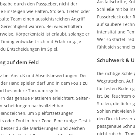
Ausfallschritte, K
abgabe durch den Passgeber, nicht der
Schließe mit balln
he Einsteigen wie Halten, Stoßen, Treten oder
Passdreieck oder 
foulte Team einen aussichtsreichen Angriff
auf saubere Techn
ch Gerechtigkeit wahren. Bei wiederholtem
Intensität und Te
weise. Körperkontakt ist erlaubt, solange er
Wer so startet, re
d Timing entwickelt sich mit Erfahrung. Je
fühlt sich schnelle
t du Entscheidungen im Spiel.
Schuhwerk & U
ung auf dem Feld
Die richtige Sohle 
renz bei Anstoß und Abseitsbewertungen. Der
Wegrutschen. Auf 
 der Hand spielen darf und in dem Fouls zu
für festen Boden g
 und besondere Torraumregeln.
ist. Bei feuchtem 
ern das genaue Platzieren erleichtert. Seiten-
Stollen, die tiefer
ntscheidungen nachvollziehbar.
Sohlen mit vielen k
Handzeichen, um Spielfortsetzungen
den Druck besser v
ts oder Foul in ihrer Zone. Eine ruhige Gestik
passgenaue Schnü
 Je besser du die Markierungen und Zeichen
nicht rutscht. Tra