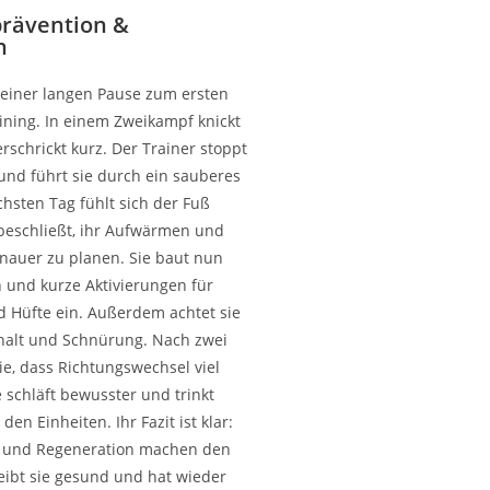
prävention &
n
einer langen Pause zum ersten
ining. In einem Zweikampf knickt
erschrickt kurz. Der Trainer stoppt
e und führt sie durch ein sauberes
hsten Tag fühlt sich der Fuß
beschließt, ihr Aufwärmen und
nauer zu planen. Sie baut nun
 und kurze Aktivierungen für
 Hüfte ein. Außerdem achtet sie
nhalt und Schnürung. Nach zwei
e, dass Richtungswechsel viel
e schläft bewusster und trinkt
en Einheiten. Ihr Fazit ist klar:
g und Regeneration machen den
eibt sie gesund und hat wieder