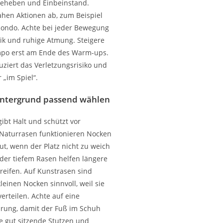
nieheben und Einbeinstand.
ahen Aktionen ab, zum Beispiel
Rondo. Achte bei jeder Bewegung
ik und ruhige Atmung. Steigere
mpo erst am Ende des Warm-ups.
duziert das Verletzungsrisiko und
r „im Spiel“.
ntergrund passend wählen
gibt Halt und schützt vor
Naturrasen funktionieren Nocken
ut, wenn der Platz nicht zu weich
oder tiefem Rasen helfen längere
 greifen. Auf Kunstrasen sind
leinen Nocken sinnvoll, weil sie
erteilen. Achte auf eine
rung, damit der Fuß im Schuh
ge gut sitzende Stutzen und