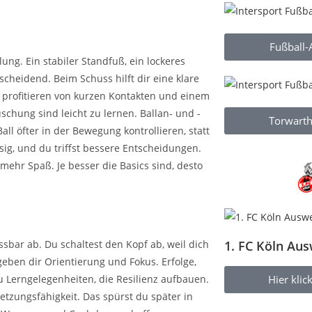
Fußball-
ng. Ein stabiler Standfuß, ein lockeres
cheidend. Beim Schuss hilft dir eine klare
gs profitieren von kurzen Kontakten und einem
schung sind leicht zu lernen. Ballan- und -
Torwarth
l öfter in der Bewegung kontrollieren, statt
ig, und du triffst bessere Entscheidungen.
mehr Spaß. Je besser die Basics sind, desto
sbar ab. Du schaltest den Kopf ab, weil dich
1. FC Köln Aus
geben dir Orientierung und Fokus. Erfolge,
u Lerngelegenheiten, die Resilienz aufbauen.
Hier kli
tzungsfähigkeit. Das spürst du später in