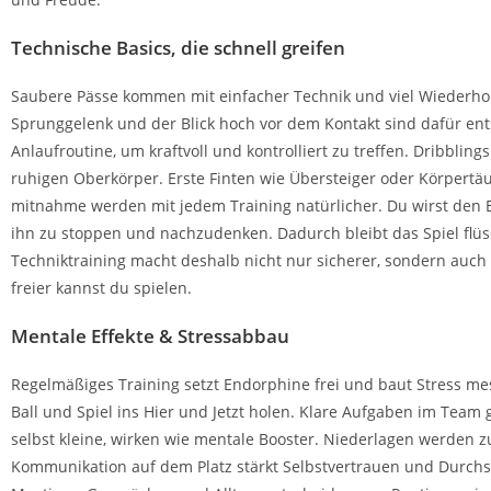
Technische Basics, die schnell greifen
Saubere Pässe kommen mit einfacher Technik und viel Wiederholu
Sprunggelenk und der Blick hoch vor dem Kontakt sind dafür ents
Anlaufroutine, um kraftvoll und kontrolliert zu treffen. Dribblin
ruhigen Oberkörper. Erste Finten wie Übersteiger oder Körpertäu
mitnahme werden mit jedem Training natürlicher. Du wirst den Bal
ihn zu stoppen und nachzudenken. Dadurch bleibt das Spiel flüss
Techniktraining macht deshalb nicht nur sicherer, sondern auch 
freier kannst du spielen.
Mentale Effekte & Stressabbau
Regelmäßiges Training setzt Endorphine frei und baut Stress mes
Ball und Spiel ins Hier und Jetzt holen. Klare Aufgaben im Team 
selbst kleine, wirken wie mentale Booster. Niederlagen werden z
Kommunikation auf dem Platz stärkt Selbstvertrauen und Durchse