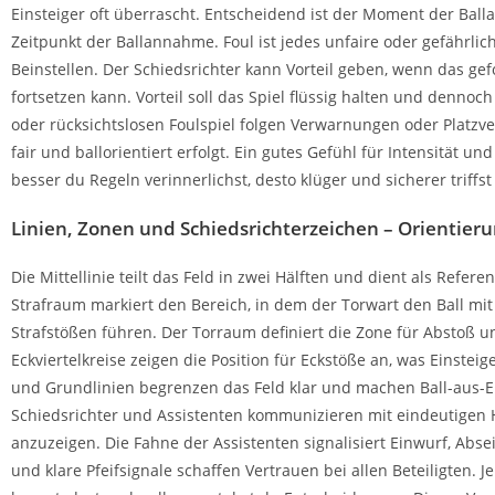
Einsteiger oft überrascht. Entscheidend ist der Moment der Ball
Zeitpunkt der Ballannahme. Foul ist jedes unfaire oder gefährlic
Beinstellen. Der Schiedsrichter kann Vorteil geben, wenn das ge
fortsetzen kann. Vorteil soll das Spiel flüssig halten und denno
oder rücksichtslosen Foulspiel folgen Verwarnungen oder Platzver
fair und ballorientiert erfolgt. Ein gutes Gefühl für Intensität un
besser du Regeln verinnerlichst, desto klüger und sicherer triffs
Linien, Zonen und Schiedsrichterzeichen – Orientier
Die Mittellinie teilt das Feld in zwei Hälften und dient als Refe
Strafraum markiert den Bereich, in dem der Torwart den Ball mit
Strafstößen führen. Der Torraum definiert die Zone für Abstoß
Eckviertelkreise zeigen die Position für Eckstöße an, was Einsteig
und Grundlinien begrenzen das Feld klar und machen Ball-aus-E
Schiedsrichter und Assistenten kommunizieren mit eindeutigen 
anzuzeigen. Die Fahne der Assistenten signalisiert Einwurf, Absei
und klare Pfeifsignale schaffen Vertrauen bei allen Beteiligten.