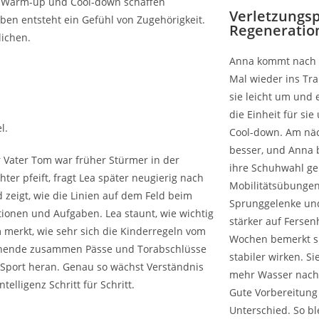
e Warm-up und Cool-down schaffen
Verletzungs
ben entsteht ein Gefühl von Zugehörigkeit.
Regeneratio
lichen.
Anna kommt nach 
Mal wieder ins Tra
sie leicht um und 
die Einheit für si
Cool-down. Am näc
besser, und Anna 
hr Vater Tom war früher Stürmer in der
ihre Schuhwahl ge
ter pfeift, fragt Lea später neugierig nach
Mobilitätsübungen
 zeigt, wie die Linien auf dem Feld beim
Sprunggelenke und
ionen und Aufgaben. Lea staunt, wie wichtig
stärker auf Ferse
merkt, wie sehr sich die Kinderregeln vom
Wochen bemerkt si
enende zusammen Pässe und Torabschlüsse
stabiler wirken. Si
 Sport heran. Genau so wächst Verständnis
mehr Wasser nach d
elligenz Schritt für Schritt.
Gute Vorbereitun
Unterschied. So bl