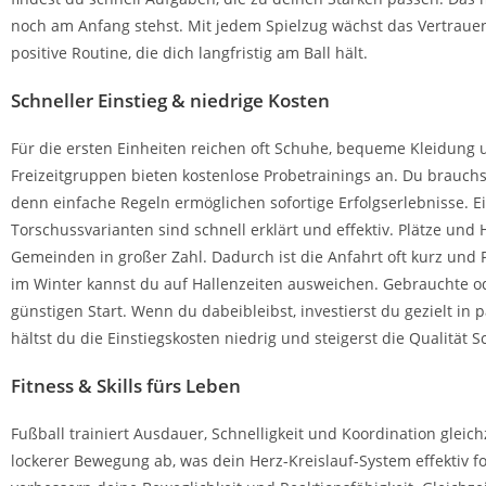
noch am Anfang stehst. Mit jedem Spielzug wächst das Vertrauen 
positive Routine, die dich langfristig am Ball hält.
Schneller Einstieg & niedrige Kosten
Für die ersten Einheiten reichen oft Schuhe, bequeme Kleidung u
Freizeitgruppen bieten kostenlose Probetrainings an. Du brauc
denn einfache Regeln ermöglichen sofortige Erfolgserlebnisse. Ei
Torschussvarianten sind schnell erklärt und effektiv. Plätze und 
Gemeinden in großer Zahl. Dadurch ist die Anfahrt oft kurz und
im Winter kannst du auf Hallenzeiten ausweichen. Gebrauchte o
günstigen Start. Wenn du dabeibleibst, investierst du gezielt i
hältst du die Einstiegskosten niedrig und steigerst die Qualität Sch
Fitness & Skills fürs Leben
Fußball trainiert Ausdauer, Schnelligkeit und Koordination gleichz
lockerer Bewegung ab, was dein Herz-Kreislauf-System effektiv f