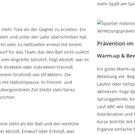
mehr Spaß am Spie
 mehr Tore als der Gegner zu erzielen. Ein
osten und unter der Latte überschritten hat.
Prävention im 
ren oder zu Halbzeiten erneut mit einem
nwurf für das Team, das den Ball nicht zuletzt
Warm-up & Bew
 vom Angreifer berührt, folgt Abstoß; war es
it direktem oder indirektem Freistoß
Ein gutes Warm-up
einem Strafstoß von elf Metern. Die
Belastung vor. Beg
mit Halbzeitpause. In Freizeit- und
Laufen oder Seilsp
bergeordnete Ziel bleibt stets faires,
aktivieren. Füge d
richter.
Sprunggelenke, Kn
Lauf-ABC wie Skipp
Koordination und 
kurze Antritte mit
nie steht als der Ball und der vorletzte
Ergänze einfache 
t bei Abstoß, Einwurf oder Eckstoß, was