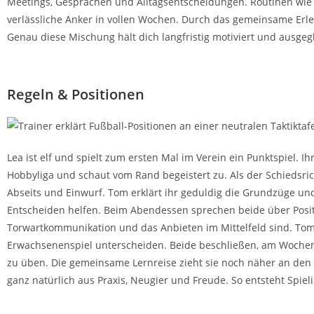
Meetings, Gesprächen und Alltagsentscheidungen. Routinen wi
verlässliche Anker in vollen Wochen. Durch das gemeinsame Erle
Genau diese Mischung hält dich langfristig motiviert und ausgeg
Regeln & Positionen
Lea ist elf und spielt zum ersten Mal im Verein ein Punktspiel. I
Hobbyliga und schaut vom Rand begeistert zu. Als der Schiedsrich
Abseits und Einwurf. Tom erklärt ihr geduldig die Grundzüge und
Entscheiden helfen. Beim Abendessen sprechen beide über Posit
Torwartkommunikation und das Anbieten im Mittelfeld sind. Tom 
Erwachsenenspiel unterscheiden. Beide beschließen, am Woch
zu üben. Die gemeinsame Lernreise zieht sie noch näher an den
ganz natürlich aus Praxis, Neugier und Freude. So entsteht Spielint