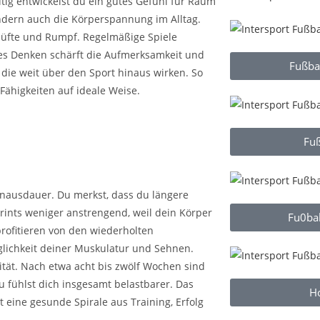
itig entwickelst du ein gutes Gefühl für Raum
ondern auch die Körperspannung im Alltag.
Hüfte und Rumpf. Regelmäßige Spiele
es Denken schärft die Aufmerksamkeit und
Fußbal
die weit über den Sport hinaus wirken. So
Fähigkeiten auf ideale Weise.
Fuß
enausdauer. Du merkst, dass du längere
prints weniger anstrengend, weil dein Körper
Fu0bal
rofitieren von den wiederholten
äglichkeit deiner Muskulatur und Sehnen.
tät. Nach etwa acht bis zwölf Wochen sind
du fühlst dich insgesamt belastbarer. Das
Ho
 eine gesunde Spirale aus Training, Erfolg