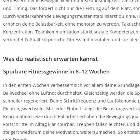
verbessern deine Beweglichkeit und Reaktionsfähigkeit. Gleichze
und Timing. Das fördert nicht nur die Leistung auf dem Platz, s
Durch wiederkehrende Bewegungsmuster stabilisierst du Knie, 
erhöhen deine Belastbarkeit, ohne monoton zu werden. Taktisch
Konzentration. Teamkommunikation stärkt soziale Kompetenzen, 
verbindet Fußball körperliche Fitness mit mentalen und sozialen 
Was du realistisch erwarten kannst
Spürbare Fitnessgewinne in 8–12 Wochen
In den ersten Wochen verbessert sich vor allem deine Grundlag
Ballwechsel ohne Luftnot durchhältst. Gleichzeitig werden die S
schneller regeneriert. Deine Schrittfrequenz und Laufökonomie p
Richtungswechseln. Mit jeder Einheit steigt die Belastungsvertr
Koordinationsreize durch Ballarbeit erhöhen die Bewegungsquali
Fortschritte im Alltag klar spürbar. Treppen fallen leichter, und 
steigert wiederum deine Motivation, weiterzumachen. So entsteht
und Freude.