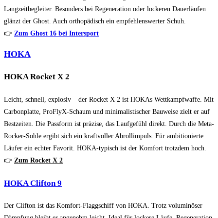
Langzeitbegleiter. Besonders bei Regeneration oder lockeren Dauerläufen
glänzt der Ghost. Auch orthopädisch ein empfehlenswerter Schuh.
👉
Zum Ghost 16 bei Intersport
HOKA
HOKA Rocket X 2
Leicht, schnell, explosiv – der Rocket X 2 ist HOKAs Wettkampfwaffe. Mit
Carbonplatte, ProFlyX-Schaum und minimalistischer Bauweise zielt er auf
Bestzeiten. Die Passform ist präzise, das Laufgefühl direkt. Durch die Meta-
Rocker-Sohle ergibt sich ein kraftvoller Abrollimpuls. Für ambitionierte
Läufer ein echter Favorit. HOKA-typisch ist der Komfort trotzdem hoch.
👉
Zum Rocket X 2
HOKA Clifton 9
Der Clifton ist das Komfort-Flaggschiff von HOKA. Trotz voluminöser
Dämpfung bleibt er angenehm leicht. Ideal für lockere Läufe, Regeneration