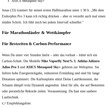
ASICS Metaspeed Sky+
Jonas (33) trainiert für seinen ersten Halbmarathon unter 1:30 h. „Mit dem
Endorphin Pro 3 kann ich richtig drücken – aber er verzeiht auch mal einen
müden Schritt. Ich fühl mich bei jedem Intervall schneller.“
Für Marathonläufer & Wettkämpfer
Für Bestzeiten & Carbon-Performance
Wenn Du unter vier Stunden läufst – oder das vorhast – lohnt sich ein
Carbon-Schuh. Die Modelle
Nike Vaporfly Next% 3
,
Adidas Adizero
Adios Pro 3
und
ASICS Metaspeed Sky+
gehören zur Weltspitze. Sie
liefern hohe Energierückgabe, reduzieren Ermüdung und sind für lange
Distanzen optimiert. Die Karbonplatte stützt Deine Laufökonomie, der
Schaum dämpft trotz Dynamik angenehm. Ideal für alle, die auf Bestzeiten
oder persönliche Rekorde zielen. Voraussetzung: Du hast eine saubere
Lauftechnik.
👉 Empfehlungsliste: