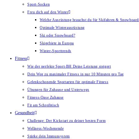
Sport-Socken
Freu dich auf den Winter
Welche Ausrüstung brauchst du für Skifahren & Snowboard
Optimale Winterausrüstung
Ski oder Snowboard?
Skigebiete in Europa
Winter-Sporttrends
Fitness
Wie der perfekte Sport-BH Deine Leistung steigert
Dein Weg zu maximaler Fitness in nur 10 Minuten pro Tag
Gelenkschonende Sportarten für optimale Fitness
Übungen für Zuhause und Unterwegs
Fitness-Oase Zuhause
Fit am Schreibtisch
Gesundheit
Challenge: Der Kickstart zu deiner besten Form
Wellness-Wochenende
Stärke dein Immunsystem