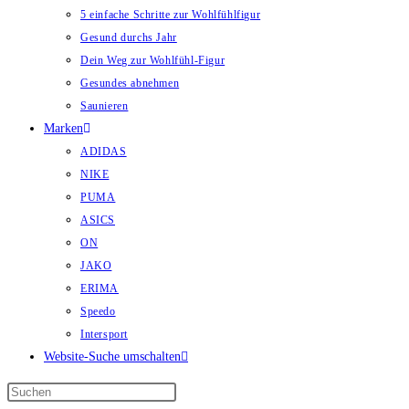
5 einfache Schritte zur Wohlfühlfigur
Gesund durchs Jahr
Dein Weg zur Wohlfühl-Figur
Gesundes abnehmen
Saunieren
Marken
ADIDAS
NIKE
PUMA
ASICS
ON
JAKO
ERIMA
Speedo
Intersport
Website-Suche umschalten