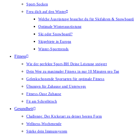
Sport-Socken
Freu dich auf den Winter
Welche Ausrüstung brauchst du für Skifahren & Snowboard
Optimale Winterausrüstung
Ski oder Snowboard?
Skigebiete in Europa
Winter-Sporttrends
Fitness
Wie der perfekte Sport-BH Deine Leistung steigert
Dein Weg zu maximaler Fitness in nur 10 Minuten pro Tag
Gelenkschonende Sportarten für optimale Fitness
Übungen für Zuhause und Unterwegs
Fitness-Oase Zuhause
Fit am Schreibtisch
Gesundheit
Challenge: Der Kickstart zu deiner besten Form
Wellness-Wochenende
Stärke dein Immunsystem