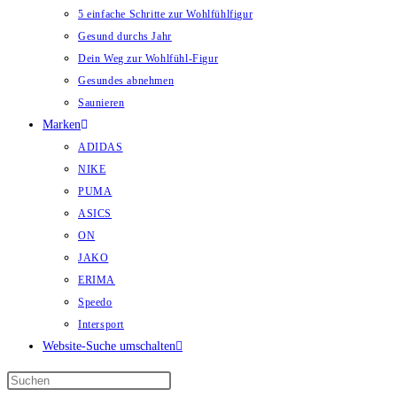
5 einfache Schritte zur Wohlfühlfigur
Gesund durchs Jahr
Dein Weg zur Wohlfühl-Figur
Gesundes abnehmen
Saunieren
Marken
ADIDAS
NIKE
PUMA
ASICS
ON
JAKO
ERIMA
Speedo
Intersport
Website-Suche umschalten